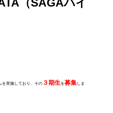
KATA（SAGAハイ
３期生
募集
ムを実施しており、その
を
しま