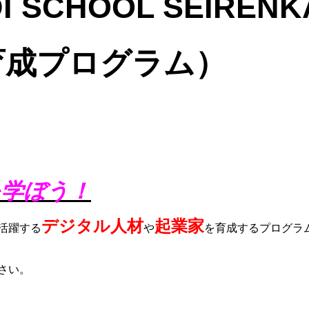
 SCHOOL SEIREN
育成プログラム）
を学ぼう！
デジタル人材
起業家
活躍する
や
を育成するプログラ
さい。