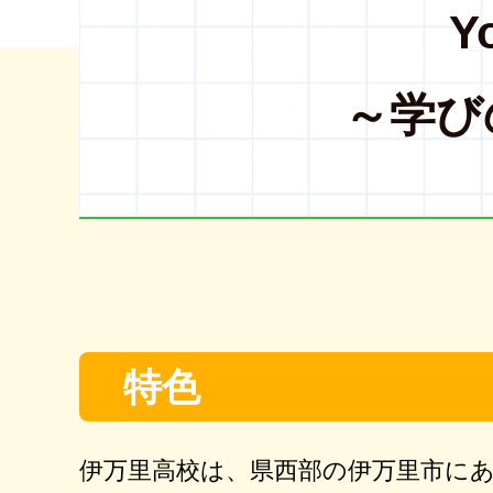
Y
～学び
特色
伊万里高校は、県西部の伊万里市に