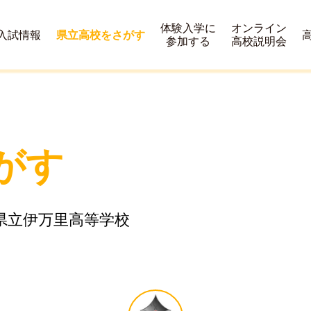
体験入学に
オンライン
入試情報
県立高校をさがす
参加する
高校説明会
がす
県立伊万里高等学校