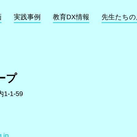
画
実践事例
教育DX情報
先生たちの
ープ
-1-59
.jp