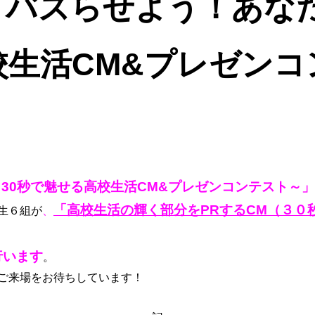
】バズらせよう！あな
校生活CM&プレゼン
30秒で魅せる高校生活CM&プレゼンコンテスト～」
「高校生活の輝く部分をPRするCM（３０
生６組が
、
行います
。
ご来場をお待ちしています！