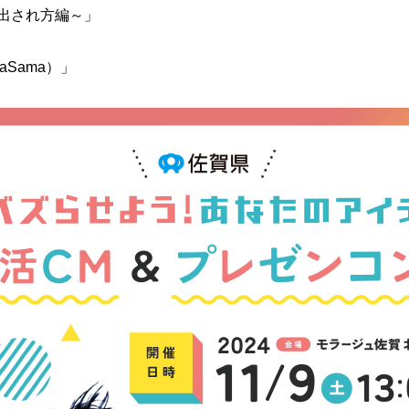
出され方編～」
Sama）」