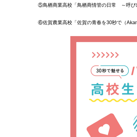
⑤鳥栖商業高校「鳥栖商情管の日常 ～呼び
⑥佐賀農業高校「佐賀の青春を30秒で（Akara