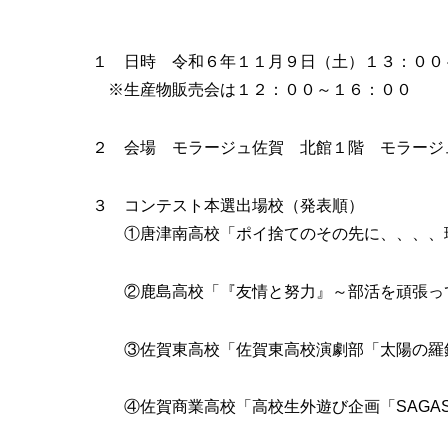
１ 日時 令和６年１１月９日（土）１３：０
※生産物販売会は１２：００～１６：００
２ 会場 モラージュ佐賀 北館１階 モラージ
３ コンテスト本選出場校（発表順）
①唐津南高校「ポイ捨てのその先に、、、、環
②鹿島高校「『友情と努力』～部活を頑張っ
③佐賀東高校「佐賀東高校演劇部「太陽の羅
④佐賀商業高校「高校生外遊び企画「SAGAS