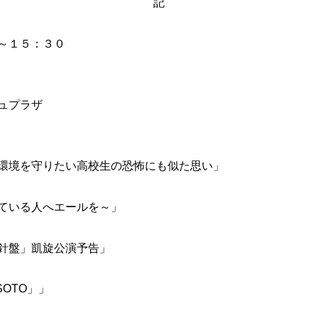
記
０～１５：３０
ュプラザ
境を守りたい高校生の恐怖にも似た思い」
ている人へエールを～」
針盤」凱旋公演予告」
OTO」」